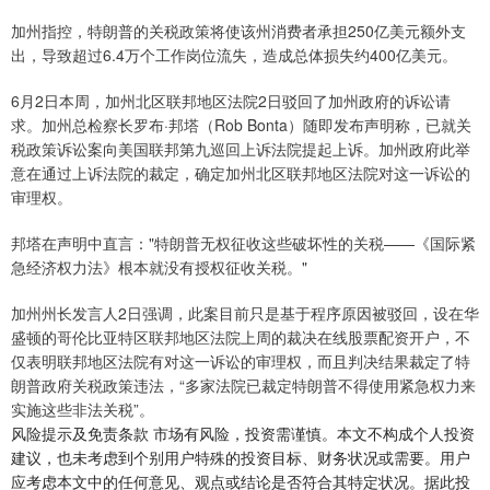
加州指控，特朗普的关税政策将使该州消费者承担250亿美元额外支
出，导致超过6.4万个工作岗位流失，造成总体损失约400亿美元。
6月2日本周，加州北区联邦地区法院2日驳回了加州政府的诉讼请
求。加州总检察长罗布·邦塔（Rob Bonta）随即发布声明称，已就关
税政策诉讼案向美国联邦第九巡回上诉法院提起上诉。加州政府此举
意在通过上诉法院的裁定，确定加州北区联邦地区法院对这一诉讼的
审理权。
邦塔在声明中直言："特朗普无权征收这些破坏性的关税——《国际紧
急经济权力法》根本就没有授权征收关税。"
加州州长发言人2日强调，此案目前只是基于程序原因被驳回，设在华
盛顿的哥伦比亚特区联邦地区法院上周的裁决在线股票配资开户，不
仅表明联邦地区法院有对这一诉讼的审理权，而且判决结果裁定了特
朗普政府关税政策违法，“多家法院已裁定特朗普不得使用紧急权力来
实施这些非法关税”。
风险提示及免责条款 市场有风险，投资需谨慎。本文不构成个人投资
建议，也未考虑到个别用户特殊的投资目标、财务状况或需要。用户
应考虑本文中的任何意见、观点或结论是否符合其特定状况。据此投