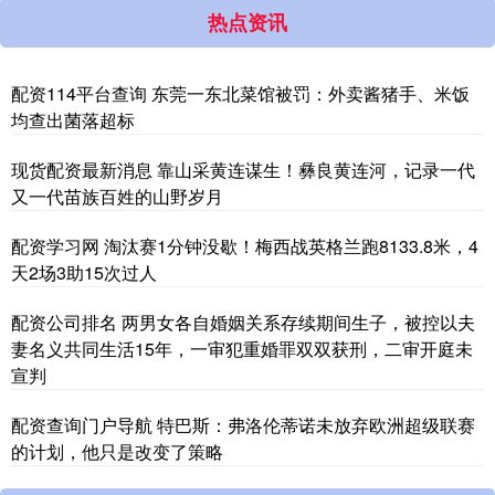
热点资讯
配资114平台查询 东莞一东北菜馆被罚：外卖酱猪手、米饭
均查出菌落超标
现货配资最新消息 靠山采黄连谋生！彝良黄连河，记录一代
又一代苗族百姓的山野岁月
配资学习网 淘汰赛1分钟没歇！梅西战英格兰跑8133.8米，4
天2场3助15次过人
配资公司排名 两男女各自婚姻关系存续期间生子，被控以夫
妻名义共同生活15年，一审犯重婚罪双双获刑，二审开庭未
宣判
配资查询门户导航 特巴斯：弗洛伦蒂诺未放弃欧洲超级联赛
的计划，他只是改变了策略