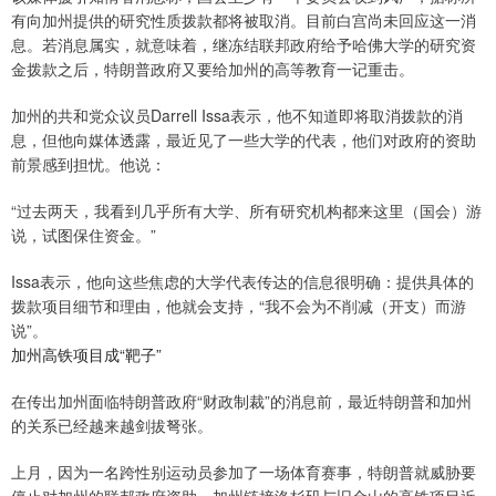
有向加州提供的研究性质拨款都将被取消。目前白宫尚未回应这一消
息。若消息属实，就意味着，继冻结联邦政府给予哈佛大学的研究资
金拨款之后，特朗普政府又要给加州的高等教育一记重击。
加州的共和党众议员Darrell Issa表示，他不知道即将取消拨款的消
息，但他向媒体透露，最近见了一些大学的代表，他们对政府的资助
前景感到担忧。他说：
“过去两天，我看到几乎所有大学、所有研究机构都来这里（国会）游
说，试图保住资金。”
Issa表示，他向这些焦虑的大学代表传达的信息很明确：提供具体的
拨款项目细节和理由，他就会支持，“我不会为不削减（开支）而游
说”。
加州高铁项目成“靶子”
在传出加州面临特朗普政府“财政制裁”的消息前，最近特朗普和加州
的关系已经越来越剑拔弩张。
上月，因为一名跨性别运动员参加了一场体育赛事，特朗普就威胁要