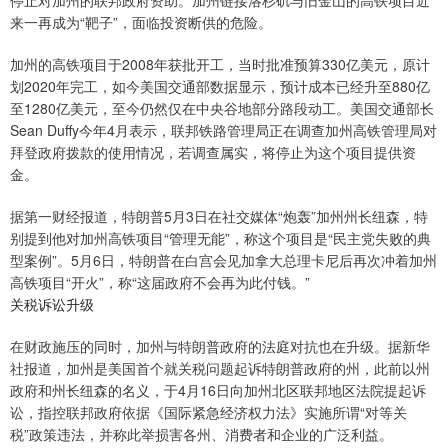
停止对加州的联邦政府资助。加州链接洛杉矶与旧金山的高铁项目近
来一再成为“靶子”，面临投资断供的危险。
加州的高铁项目于2008年获批开工，当时批准预算330亿美元，原计
划2020年完工，如今美国交通部数据显示，预计成本已经升至880亿
至1280亿美元，至今仍然仅在中央谷地部分路段动工。美国交通部长
Sean Duffy今年4月表示，联邦铁路管理局正在调查加州高铁管理局对
拜登政府拨款的使用情况，若调查属实，将停止为这个项目提供资
金。
据第一财经报道，特朗普5月3日在社交媒体“炮轰”加州州长纽森，特
别提到他对加州高铁项目“管理无能”，称这个项目是“民主党失败的典
型案例”。5月6日，特朗普在白宫会见加拿大总理卡尼后再次冲着加州
高铁项目“开火”，称“这届政府不会再为此付钱。”
关税诉讼升级
在财政施压的同时，加州与特朗普政府的法庭对抗也在升级。据新华
社报道，加州是美国首个就关税问题起诉特朗普政府的州，此前以州
政府和州长纽森的名义，于4月16日向加州北区联邦地区法院提起诉
讼，指控联邦政府依据《国际紧急经济权力法》实施所谓“对等关
税”政策违法，并称此举损害各州、消费者和企业的广泛利益。