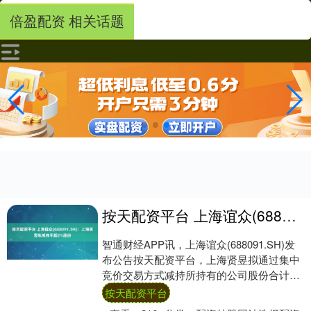
倍盈配资 相关话题
按天配资平台 上海谊众(688091.SH)：上海贤昱拟减持不超2%股份
智通财经APP讯，上海谊众(688091.SH)发
布公告按天配资平台，上海贤昱拟通过集中
竞价交易方式减持所持有的公司股份合计不
超过413.41万股，不超过公司总....
按天配资平台